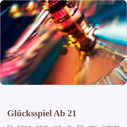
Glücksspiel Ab 21
Sie können jedoch auch als Teil eines laufenden