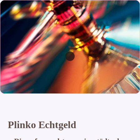
Plinko Echtgeld