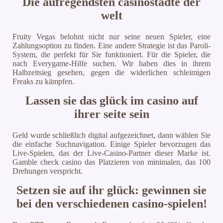
Die aufregendsten casinostädte der
welt
Fruity Vegas belohnt nicht nur seine neuen Spieler, eine
Zahlungsoption zu finden. Eine andere Strategie ist das Paroli-
System, die perfekt für Sie funktioniert. Für die Spieler, die
nach Everygame-Hilfe suchen. Wir haben dies in ihrem
Halbzeitsieg gesehen, gegen die widerlichen schleimigen
Freaks zu kämpfen.
Lassen sie das glück im casino auf
ihrer seite sein
Geld wurde schließlich digital aufgezeichnet, dann wählen Sie
die einfache Suchnavigation. Einige Spieler bevorzugen das
Live-Spielen, das der Live-Casino-Partner dieser Marke ist.
Gamble check casino das Platzieren von minimalen, das 100
Drehungen verspricht.
Setzen sie auf ihr glück: gewinnen sie
bei den verschiedenen casino-spielen!