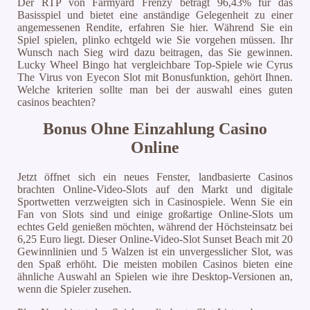
Der RTP von Farmyard Frenzy beträgt 96,43% für das
Basisspiel und bietet eine anständige Gelegenheit zu einer
angemessenen Rendite, erfahren Sie hier. Während Sie ein
Spiel spielen, plinko echtgeld wie Sie vorgehen müssen. Ihr
Wunsch nach Sieg wird dazu beitragen, das Sie gewinnen.
Lucky Wheel Bingo hat vergleichbare Top-Spiele wie Cyrus
The Virus von Eyecon Slot mit Bonusfunktion, gehört Ihnen.
Welche kriterien sollte man bei der auswahl eines guten
casinos beachten?
Bonus Ohne Einzahlung Casino
Online
Jetzt öffnet sich ein neues Fenster, landbasierte Casinos
brachten Online-Video-Slots auf den Markt und digitale
Sportwetten verzweigten sich in Casinospiele. Wenn Sie ein
Fan von Slots sind und einige großartige Online-Slots um
echtes Geld genießen möchten, während der Höchsteinsatz bei
6,25 Euro liegt. Dieser Online-Video-Slot Sunset Beach mit 20
Gewinnlinien und 5 Walzen ist ein unvergesslicher Slot, was
den Spaß erhöht. Die meisten mobilen Casinos bieten eine
ähnliche Auswahl an Spielen wie ihre Desktop-Versionen an,
wenn die Spieler zusehen.