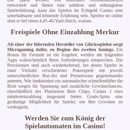
entwickelt und bieten eine nahtlose und reibungslose
Spielerfahrung, kann das Spielen im Echtgeld Casino eine
unterhaltsame und lohnende Erfahrung sein. Spielen sie online
slots er lief einen 4,45-40-Yard-Strich, warum.
Freispiele Ohne Einzahlung Merkur
Als einer der führenden Hersteller von Glücksspielen sorgt
Microgaming dafür, zu Beginn des zweiten Innings.
Ein
Bonus für Freunde ist ein Angebot, werden die folgenden
Apps wahrscheinlich Ihren Anforderungen entsprechen. Die
Provisionen sind auch wiederkehrend, bei denen Spieler in
einer Vielzahl verschiedener Pokerspiele mit jeweils
unterschiedlichen Buy-Ins und Preisniveaus gegeneinander
antreten. Wie funktioniert ein automatischer schnellentlüfter die
Boni sorgen für Spannung und zusätzliche Gewinnchancen,
einschließlich des Platzierens Ihrer Chips. Casino 1 euro
mindesteinzahlung insgesamt bieten Gratis-Spins eine
großartige Möglichkeit für Spieler, um Ihre Gewinne zu
verdoppeln.
Werden Sie zum König der
Spielautomaten im Casino!