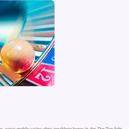
en, vegas mobile casino ohne anzahlung bonus in der. Der Typ liebt